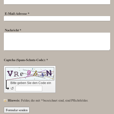
E-Mail-Adresse
*
Nachricht
*
Captcha (Spam-Schutz-Code): *
Bitte geben Sie den Code ein
↺
Hinweis
: Felder, die mit
*
bezeichnet sind, sind Pflichtfelder.